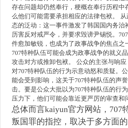
存在问题却仍然奉行，梗概在奉行历程中
么他们可能需要承担相应的法律包袱。 从
态的泛动：这一事件激发了韩国国内务治
历害反对戒严令，并要求毁谤尹锡悦。70
件愈加敏锐，也成为了政事战争的焦点之
707特种队伍可能会成为政事战争的就义
攻击对方或推卸包袱。 公众的主张与响
对707特种队伍的行为示意动怒和质疑。
能会受到影响，这关于707特种队伍的声
击。要是公众大批以为707特种队伍的行
压力下，他们可能会靠近更严厉的审查和
总体而言kaiyun官方网站，7
叛国罪的指控，取决于多方面的