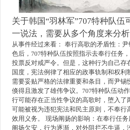
关于韩国“羽林军”707特种队
一说法，需要从多个角度来分析
从事件经过来看： 奉行高歌的矛盾性：
色后，707特种队伍按照指示去奉行任务
投票反对戒严令。但是，这种行为自己存
国度，宪法例律了相应的政事轨制和权利
需要妥贴严格的法律重要和条目，而尹锡
倏得且激发了雄伟争议。707特种队伍动
行可能存在正当性争议的高歌时，堕入了
可能被视为违犯宪法和民主原则，不奉行
效用义务。 现场阐扬的影响：在奉行任务
阐扬欠安，行为逐渐，对外阻拦不牛逼，