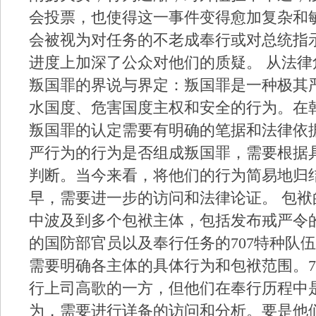
会投票，也使得这一事件变得愈加复杂和
会被视为对任务的不老成奉行或对总统指
进度上加深了公众对他们的质疑。 从法律角
叛国罪的界说与界定：叛国罪是一种极其
水国度、危害国度主权和安全的行为。在
叛国罪的认定需要有明确的笔据和法律依据
严行为的行为是否组成叛国罪，需要根据
判断。当今来看，将他们的行为简易地归
早，需要进一步的访问和法律论证。 包
中波及到多个包袱主体，包括发布戒严令
的国防部官员以及奉行任务的707特种队
需要明确各主体的具体行为和包袱范围。7
行上司高歌的一方，但他们在奉行历程中
为，需要进行详备的访问和分析。要是他