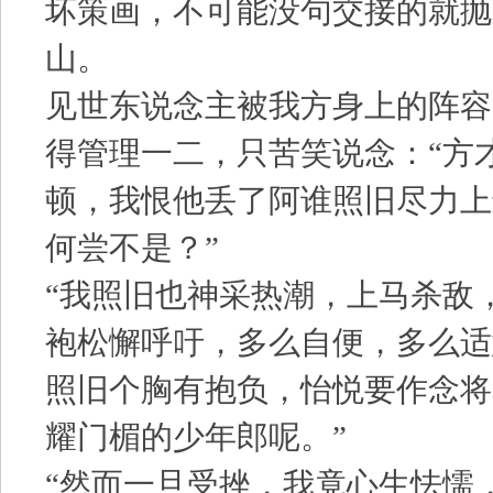
坏策画，不可能没句交接的就抛
山。
见世东说念主被我方身上的阵容
得管理一二，只苦笑说念：“方
顿，我恨他丢了阿谁照旧尽力上
何尝不是？”
“我照旧也神采热潮，上马杀敌
袍松懈呼吁，多么自便，多么适
照旧个胸有抱负，怡悦要作念将
耀门楣的少年郎呢。”
“然而一旦受挫，我竟心生怯懦