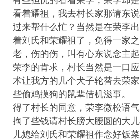
有些担忧的看着荣李，荣李却是
看着耀祖，我去村长家那请东说
过来帮什么忙？当然是在荣李出
着刘氏和荣耀祖了，免得一家之
老，伤的伤，叫有心东说念主起
荣李的肯求，村长当然是一口应
术让我方的几个犬子轮替去荣家
些偷鸡摸狗的鼠辈借机滋事。
得了村长的同意，荣李微松语气
掏了些钱请村长膀大腰圆的大儿
儿媳给刘氏和荣耀祖作念好饭菜