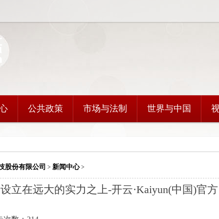
心
公共政策
市场与法制
世界与中国
-科技股份有限公司
新闻中心
>
>
是设立在远大的实力之上-开云·Kaiyun(中国)官方