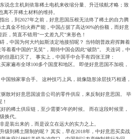
东说念主机则依靠稀土电机来收缩分量、升迁续航才略；致
雷达，也离不开稀土材料的维持。
指出，到2027年之前，好意思国压根无法终了稀土的自力腾
稀土真金不怕火葬产能，中国占据了高达90%的份额，而好意
差距，简直不错用“一丈差九尺”来形色！
碍，中国为何大约如斯淡定地接招呢？ 当特朗普政府挥舞着
在等着看中国的“见笑”，期待中国会因此“破防”。 关连词，中
的但愿幻灭了。 事实上，中国手中合手有四张王牌：
买家遍布全球100多个国度和地区。 即使好意思国不加税，
，中国独家掌合手。 这种技巧上风，就像隐形涂层技巧相通，
过驱散对好意思国波音公司的零件供应，来反制好意思国。 毕
呢！
完好的稀土供应链，至少需要5年的时候。 而在这段时候里，
级换代。
非是装出来的，而是设立在远大的实力之上。
级到稀土限制的呢？ 其实，早在2018年，中好意思买卖战
朗普政府以钢铝关税为冲突口，中国则以农产物制裁行为回