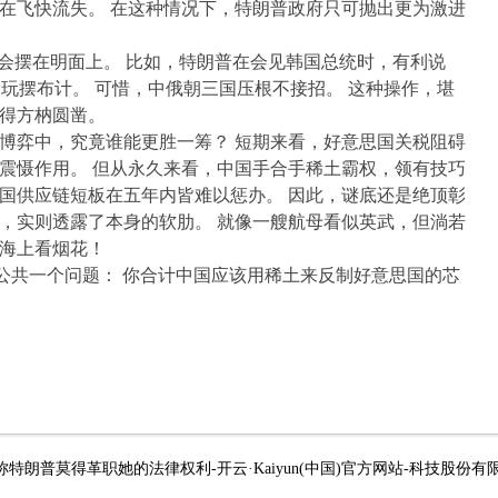
在飞快流失。 在这种情况下，特朗普政府只可抛出更为激进
不会摆在明面上。 比如，特朗普在会见韩国总统时，有利说
念玩摆布计。 可惜，中俄朝三国压根不接招。 这种操作，堪
得方枘圆凿。
博弈中，究竟谁能更胜一筹？ 短期来看，好意思国关税阻碍
震慑作用。 但从永久来看，中国手合手稀土霸权，领有技巧
国供应链短板在五年内皆难以惩办。 因此，谜底还是绝顶彰
，实则透露了本身的软肋。 就像一艘航母看似英武，但淌若
海上看烟花！
留给公共一个问题： 你合计中国应该用稀土来反制好意思国的芯
站称特朗普莫得革职她的法律权利-开云·Kaiyun(中国)官方网站-科技股份有