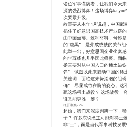
诸位军事谨防者，让我们今天来
源的强烈博弈！这场博弈kaiy
次要紧升级。
故事要从本年4月说起，中国武
掐住了好意思国高技术产业链的“
由中国坐蓐。这种材料，号称是
的“腹黑”，是弗成或缺的关节组
此举一出，好意思国企业坐窝感
的坐蓐线也几乎因此瘫痪。面临
扬言要对从中国入口的稀土磁铁
弹”，试图以此来撼动中国的稀
关连词，面临这来势汹汹的阻碍
确”，尽显成竹在胸的姿态。这
疏这场稀土战役？ 这场战役，
谁又能更胜一筹？
张开剩余77%
起始，我们来深度判辨一下，稀
子？ 许多东说念主可能对稀土
非“土”，而是当代军事科技发展