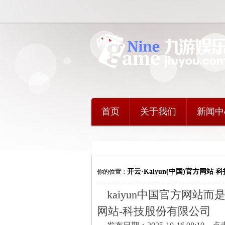
首页
关于我们
新闻中
开云·Kaiyun(中国)官方网站
你的位置：
kaiyun中国官方网站而
网站-科技股份有限公司