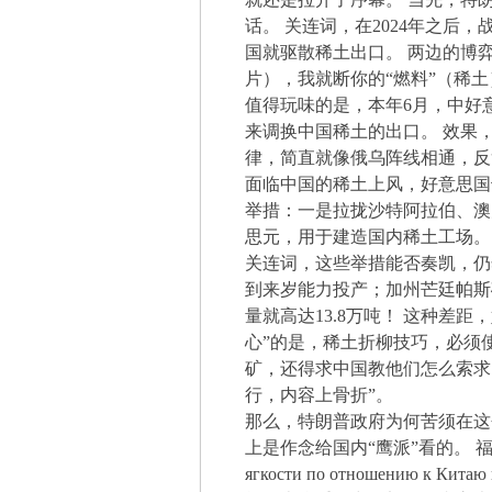
话。 关连词，在2024年之后
国就驱散稀土出口。 两边的博弈
片），我就断你的“燃料”（稀土
值得玩味的是，本年6月，中好
来调换中国稀土的出口。 效果
律，简直就像俄乌阵线相通，反
面临中国的稀土上风，好意思国
举措：一是拉拢沙特阿拉伯、澳
思元，用于建造国内稀土工场。
关连词，这些举措能否奏凯，仍
到来岁能力投产；加州芒廷帕斯矿
量就高达13.8万吨！ 这种差
心”的是，稀土折柳技巧，必须
矿，还得求中国教他们怎么索求
行，内容上骨折”。
那么，特朗普政府为何苦须在这个
上是作念给国内“鹰派”看的。 福克斯新闻
ягкости по отношению к К