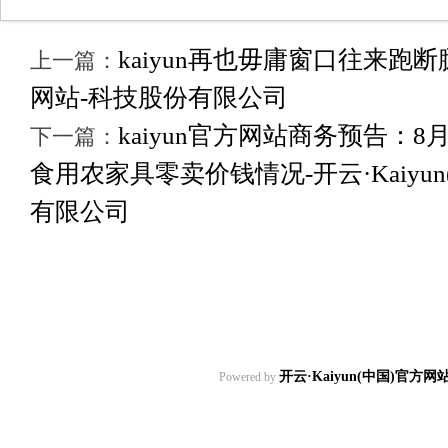
kaiyun再也毋庸窗口往来跑断腿-
上一篇：
网站-科技股份有限公司
kaiyun官方网站商务预告：8月
下一篇：
食用农家具零卖价钱情况-开云·Kaiyu
有限公司
开云·Kaiyun(中国)官方
Powered by