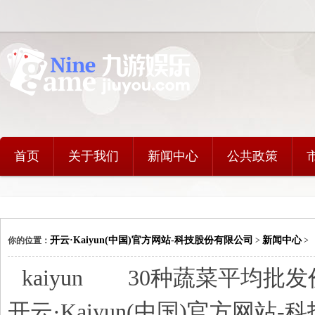
首页
关于我们
新闻中心
公共政策
开云·Kaiyun(中国)官方网站-科技股份有限公司
新闻中心
你的位置：
>
>
kaiyun 30种蔬菜平均批发
开云·Kaiyun(中国)官方网站