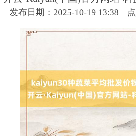
发布日期：2025-10-19 13:38