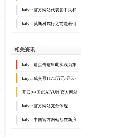
国)官方网站-科技
其是宁乡）场地史是浓墨重彩
kaiyun官方网站代表党中央和
的一笔-开云·Kaiyun(中
中央军委-开云·Kaiyun(中国)
kaiyun莫斯科戎行之前是若何
官方网站-科技股份有
思的-开云·Kaiyun(中国)官方
相关资讯
网站-科技股份有限公
kaiyun请点击这里此实践为第
一财经原创-开云·Kaiyun(中
kaiyun成交额117.3万元-开云·
国)官方网站-科技股份
Kaiyun(中国)官方网站-科技股
开云(中国)KAIYUN·官方网站
份有限公司
名义上大要没那么痛了-开云·
kaiyun官方网站充分体现
Kaiyun(中国)官方网
了“全民参与、长幼同乐”的社
kaiyun中国官方网站尽在新浪
区氛围-开云·Kaiyun(中国
财经APP