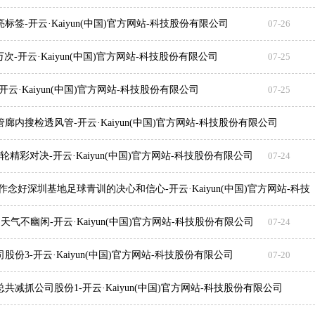
07-26
标签-开云·Kaiyun(中国)官方网站-科技股份有限公司
07-26
次-开云·Kaiyun(中国)官方网站-科技股份有限公司
07-25
开云·Kaiyun(中国)官方网站-科技股份有限公司
07-25
管廊内搜检透风管-开云·Kaiyun(中国)官方网站-科技股份有限公司
07-25
轮精彩对决-开云·Kaiyun(中国)官方网站-科技股份有限公司
07-24
他作念好深圳基地足球青训的决心和信心-开云·Kaiyun(中国)官方网站-科技
07-24
1日天气不幽闲-开云·Kaiyun(中国)官方网站-科技股份有限公司
07-24
股份3-开云·Kaiyun(中国)官方网站-科技股份有限公司
07-20
共减抓公司股份1-开云·Kaiyun(中国)官方网站-科技股份有限公司
07-20