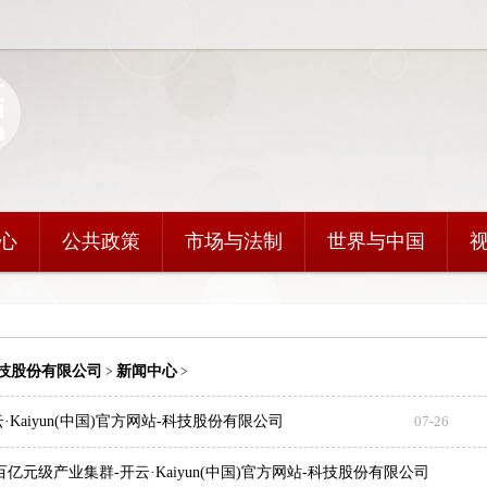
心
公共政策
市场与法制
世界与中国
-科技股份有限公司
新闻中心
>
>
·Kaiyun(中国)官方网站-科技股份有限公司
07-26
百亿元级产业集群-开云·Kaiyun(中国)官方网站-科技股份有限公司