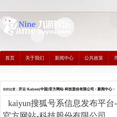
首页
关于我们
新闻中心
公共政策
开云·Kaiyun(中国)官方网站-科技股份有限公司
新闻中心
你的位置：
>
>
kaiyun搜狐号系信息发布平台-开
官方网站-科技股份有限公司