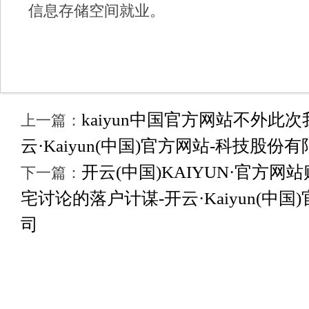
信息存储空间就业。
kaiyun中国官方网站不外此
上一篇：
云·Kaiyun(中国)官方网站-科技股份
开云(中国)KAIYUN·官方
下一篇：
宅讨论的落户计谋-开云·Kaiyun(中
司