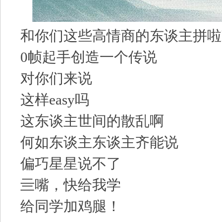
和你们这些高情商的东谈主拼啦ka
0帧起手创造一个传说
对你们来说
这样easy吗
这东谈主世间的散乱啊
何如东谈主东谈主齐能说
偏巧星星说不了
亖嘴，快给我学
给同学加鸡腿！